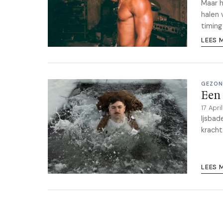
Maar 
halen 
timing
LEES 
GEZON
Een 
17 Apr
Ijsbad
kracht
LEES 