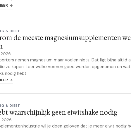
MEER →
NG & DIEET
rom de meeste magnesiumsupplementen we
n
e 2026
porters nemen magnesium maar voelen niets. Dat ligt bijna altijd 
die ze kopen. Leer welke vormen goed worden opgenomen en wat
jks nodig hebt.
MEER →
NG & DIEET
ebt waarschijnlijk geen eiwitshake nodig
y 2026
plementenindustrie wil je doen geloven dat je meer eiwit nodig h