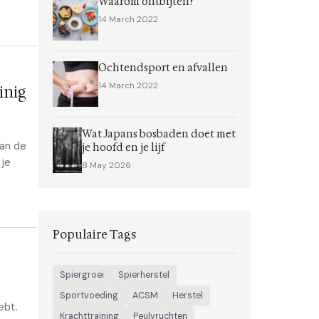
Waarom ontbijten?
14 March 2022
Ochtendsport en afvallen
14 March 2022
inig
Wat Japans bosbaden doet met
aan de
je hoofd en je lijf
 je
8 May 2026
Populaire Tags
Spiergroei
Spierherstel
Sportvoeding
ACSM
Herstel
ebt.
Krachttraining
Peulvruchten