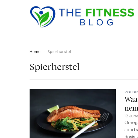
Home
›
Spierherstel
Spierherstel
VOEDI
Waa
nem
12 Jun
Omega
sports
dosis 