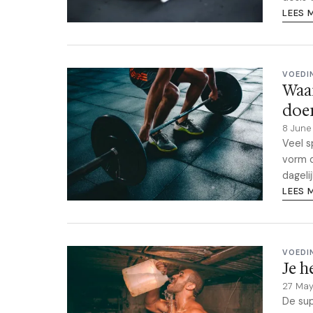
LEES 
VOEDI
Waa
doe
8 Jun
Veel s
vorm 
dageli
LEES 
VOEDI
Je h
27 Ma
De sup