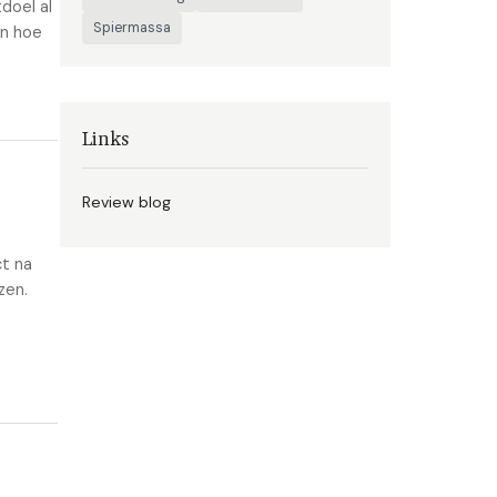
doel al
Spiermassa
en hoe
Links
Review blog
ct na
zen.