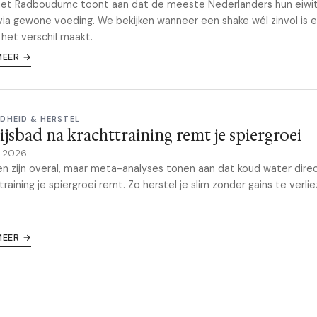
het Radboudumc toont aan dat de meeste Nederlanders hun eiwit
via gewone voeding. We bekijken wanneer een shake wél zinvol is 
 het verschil maakt.
MEER →
DHEID & HERSTEL
ijsbad na krachttraining remt je spiergroei
il 2026
en zijn overal, maar meta-analyses tonen aan dat koud water dire
training je spiergroei remt. Zo herstel je slim zonder gains te verlie
MEER →