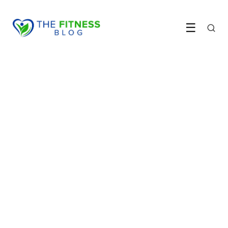
☰
GEZONDHEID & HERSTEL
Een ijsbad na krachttraining
remt je spiergroei
LEES ARTIKEL →