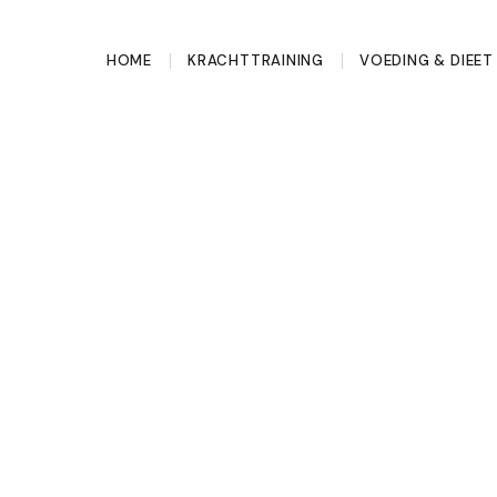
HOME
KRACHTTRAINING
VOEDING & DIEET
-app in 2026
personal trainer