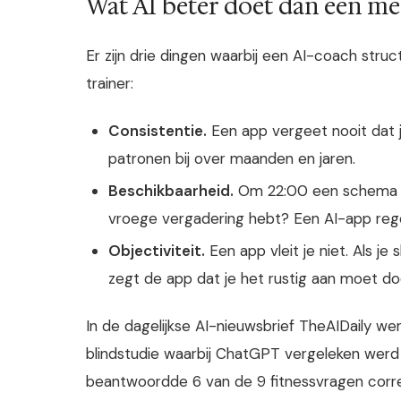
Wat AI beter doet dan een m
Er zijn drie dingen waarbij een AI-coach str
trainer:
Consistentie.
Een app vergeet nooit dat 
patronen bij over maanden en jaren.
Beschikbaarheid.
Om 22:00 een schema a
vroege vergadering hebt? Een AI-app rege
Objectiviteit.
Een app vleit je niet. Als je 
zegt de app dat je het rustig aan moet d
In de dagelijkse AI-nieuwsbrief TheAIDaily we
blindstudie waarbij ChatGPT vergeleken werd 
beantwoordde 6 van de 9 fitnessvragen correc