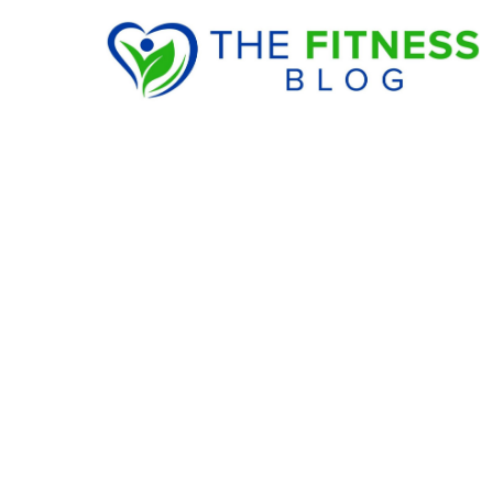
Waarom je fitness
slimmer is dan je 
28 May 2026
·
4 min leestijd