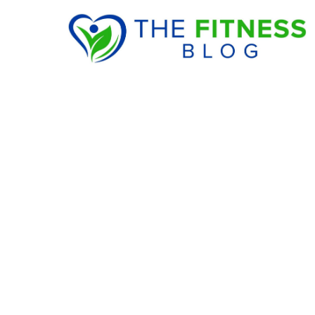
VOEDING & DIEET
Wanneer je eet tel
wat je eet
27 April 2026
·
5 min leestijd