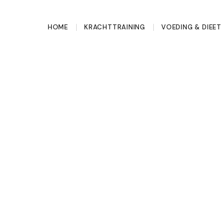
HOME
KRACHTTRAINING
VOEDING & DIEET
t net zo zwaar als