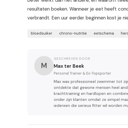
beter werkt dan het andere, en waarom twe
resultaten boeken. Wanneer je eet heeft concre
verbrandt. Een uur eerder beginnen kost je n
bloedsuiker
chrono-nutritie
eetschema
hers
GESCHREVEN DOOR
M
Max ter Beek
Personal Trainer & Ex-Topsporter
Max was professioneel zwemmer tot zijn
ontdekte dat gewone mensen heel ander
krachttraining en hardlopen en combinee
onder zijn klanten omdat ze simpel maar
iedereen die serieus fitter wil worden m