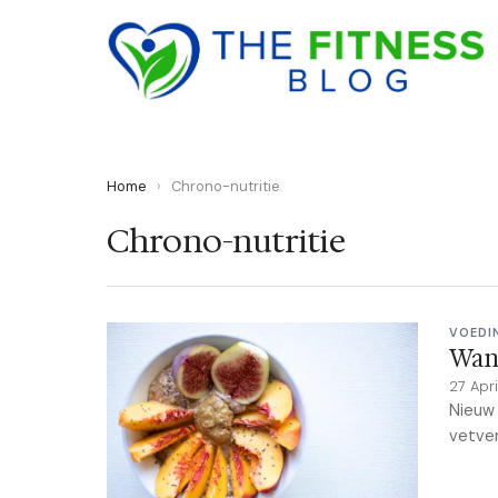
Home
›
Chrono-nutritie
Chrono-nutritie
VOEDI
Wann
27 Apr
Nieuw 
vetver