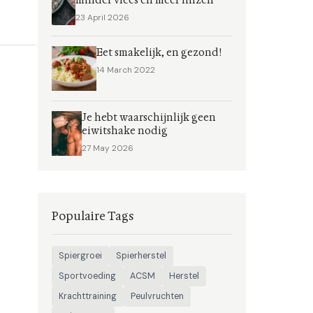
minder vlees en meer linzen
23 April 2026
Eet smakelijk, en gezond!
14 March 2022
Je hebt waarschijnlijk geen
eiwitshake nodig
27 May 2026
Populaire Tags
Spiergroei
Spierherstel
Sportvoeding
ACSM
Herstel
Krachttraining
Peulvruchten