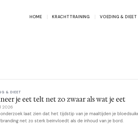
HOME
KRACHTTRAINING
VOEDING & DIEET
NG & DIEET
eer je eet telt net zo zwaar als wat je eet
il 2026
onderzoek laat zien dat het tijdstip van je maaltijden je bloedsuik
branding net zo sterk beïnvloedt als de inhoud van je bord.